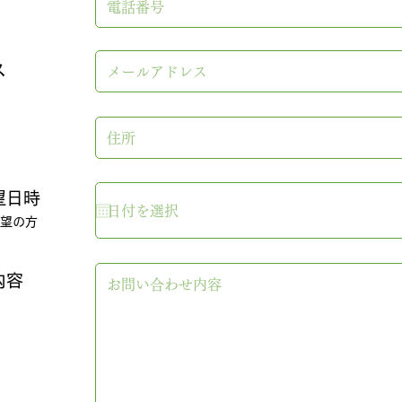
ス
望日時
望の方
内容