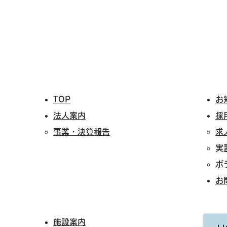
TOP
お
法人案内
採
事業・決算報告
求
​
​
​
施設案内