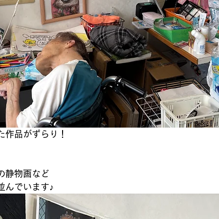
た作品がずらり！
、
の静物画など
並んでいます♪