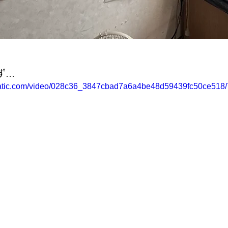
ず…
xstatic.com/video/028c36_3847cbad7a6a4be48d59439fc50ce518/