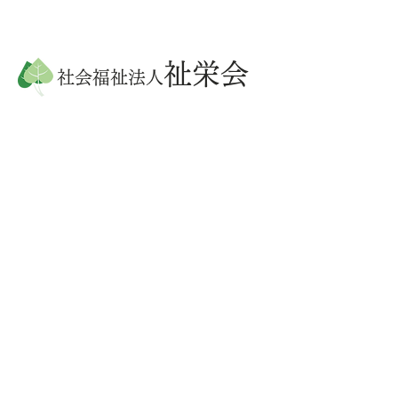
祉栄会
社会福祉法人
〒675-1204
兵庫県加古川市八幡町上西条1355
TEL：079-438-3317
FAX：079-438-3318
TOP
法人案内
事業・決算報告
施設案内
ライフガーデン加古川