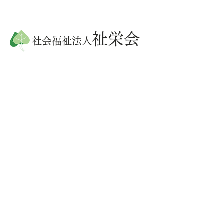
祉栄会
社会福祉法人
〒675-1204
兵庫県加古川市八幡町上西条1355
TEL：079-438-3317
FAX：079-438-3318
TOP
法人案内
事業・決算報告
施設案内
ライフガーデン加古川